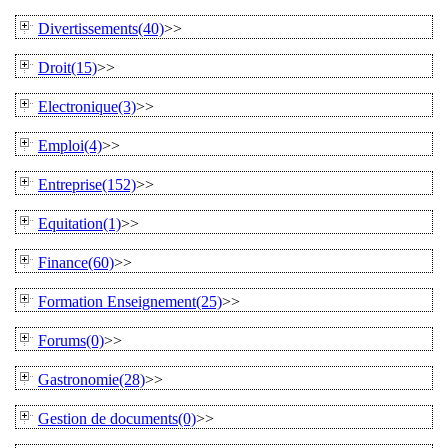
Divertissements(40)
>>
Droit(15)
>>
Electronique(3)
>>
Emploi(4)
>>
Entreprise(152)
>>
Equitation(1)
>>
Finance(60)
>>
Formation Enseignement(25)
>>
Forums(0)
>>
Gastronomie(28)
>>
Gestion de documents(0)
>>