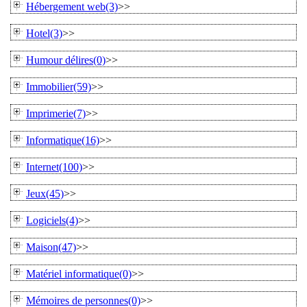
Hébergement web(3)
>>
Hotel(3)
>>
Humour délires(0)
>>
Immobilier(59)
>>
Imprimerie(7)
>>
Informatique(16)
>>
Internet(100)
>>
Jeux(45)
>>
Logiciels(4)
>>
Maison(47)
>>
Matériel informatique(0)
>>
Mémoires de personnes(0)
>>