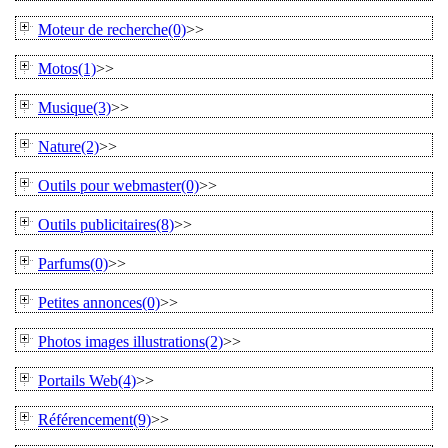
Moteur de recherche(0)
>>
Motos(1)
>>
Musique(3)
>>
Nature(2)
>>
Outils pour webmaster(0)
>>
Outils publicitaires(8)
>>
Parfums(0)
>>
Petites annonces(0)
>>
Photos images illustrations(2)
>>
Portails Web(4)
>>
Référencement(9)
>>