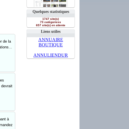
Quelques statistiques
1747 site(s)
73 catégoriess
657 site(s) en attente
Liens utiles
ANNUAIRE
r de la
BOUTIQUE
tions...
ANNULIENDUR
des
 devrait
nant à
demandez