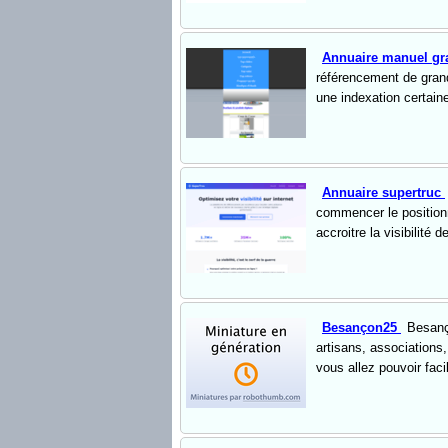
Annuaire manuel gr
référencement de grande 
une indexation certain
Annuaire supertruc
commencer le positionne
accroitre la visibilité d
Besançon25
Besanço
artisans, associations
vous allez pouvoir faci