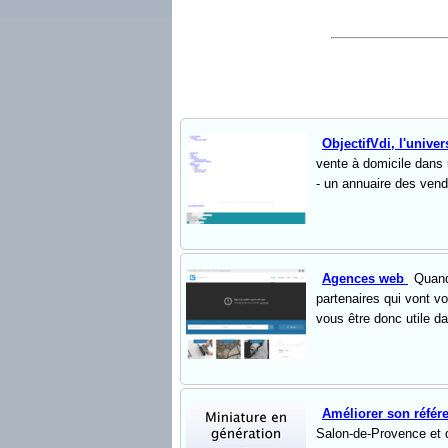
ObjectifVdi, l'unive
vente à domicile dans 
- un annuaire des vend
Agences web
Quand
partenaires qui vont v
vous être donc utile da
Améliorer son référ
Salon-de-Provence et 