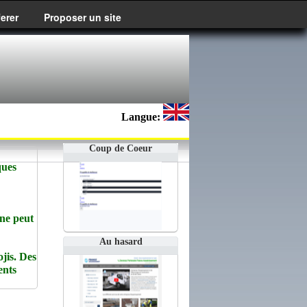
ferer
Proposer un site
Langue:
Coup de Coeur
ques
 ne peut
Au hasard
jis. Des
ents