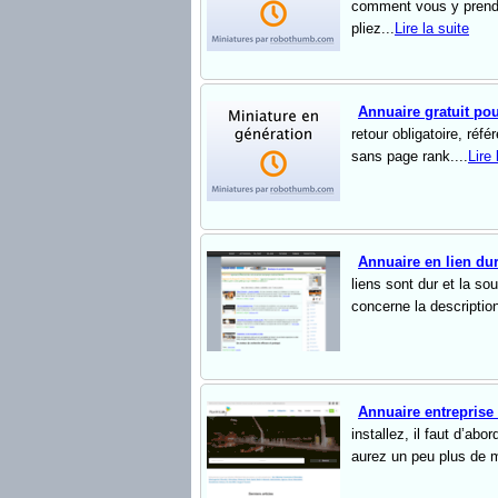
comment vous y prendre
pliez...
Lire la suite
Annuaire gratuit po
retour obligatoire, réf
sans page rank....
Lire 
Annuaire en lien du
liens sont dur et la so
concerne la description
Annuaire entreprise
installez, il faut d’a
aurez un peu plus de m