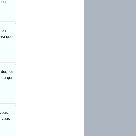
vous
lien
insi que
dur, les
n ce qui
 vous
, vous