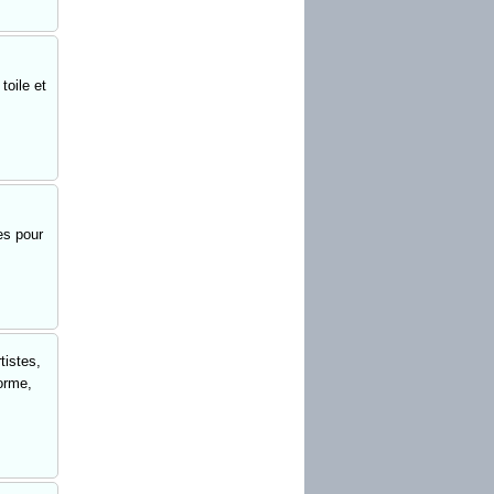
toile et
es pour
tistes,
orme,