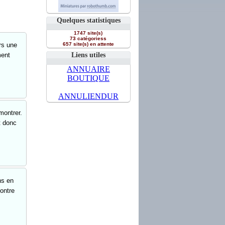
Quelques statistiques
1747 site(s)
73 catégoriess
rs une
657 site(s) en attente
ment
Liens utiles
ANNUAIRE
BOUTIQUE
ANNULIENDUR
montrer.
st donc
ns en
contre