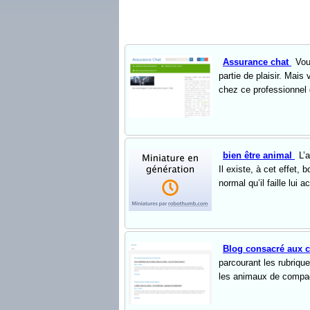
Assurance chat
Vou
partie de plaisir. Mais
chez ce professionnel 
bien être animal
L’
Il existe, à cet effet, 
normal qu’il faille lui a
Blog consacré aux 
parcourant les rubrique
les animaux de compagni