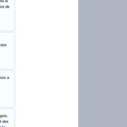
me le
ire de
votre
vous a
gnie,
ué des