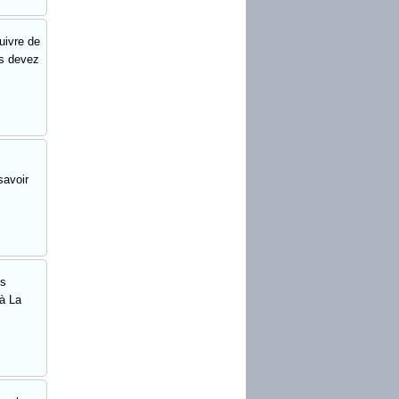
uivre de
us devez
savoir
us
à La