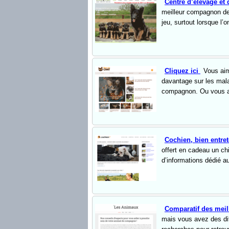
Centre d’élevage et
meilleur compagnon de 
jeu, surtout lorsque l’
Cliquez ici
Vous aim
davantage sur les malad
compagnon. Ou vous ave
Cochien, bien entre
offert en cadeau un ch
d’informations dédié a
Comparatif des meil
mais vous avez des dif