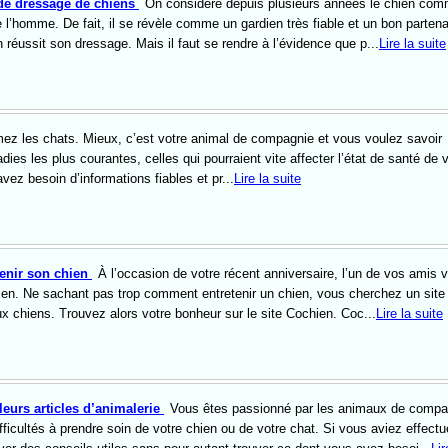
 de dressage de chiens
On considère depuis plusieurs années le chien com
l’homme. De fait, il se révèle comme un gardien très fiable et un bon partena
on réussit son dressage. Mais il faut se rendre à l’évidence que p...
Lire la suite
ez les chats. Mieux, c’est votre animal de compagnie et vous voulez savoir
ies les plus courantes, celles qui pourraient vite affecter l’état de santé de 
z besoin d’informations fiables et pr...
Lire la suite
tenir son chien
À l’occasion de votre récent anniversaire, l’un de vos amis 
ien. Ne sachant pas trop comment entretenir un chien, vous cherchez un site
ux chiens. Trouvez alors votre bonheur sur le site Cochien. Coc...
Lire la suite
leurs articles d’animalerie
Vous êtes passionné par les animaux de compa
ficultés à prendre soin de votre chien ou de votre chat. Si vous aviez effect