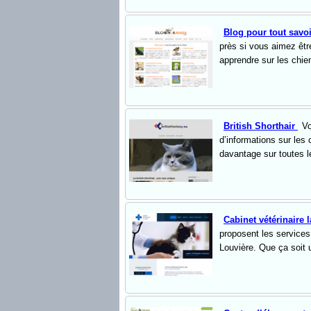
Blog pour tout savo
près si vous aimez êt
apprendre sur les chien
British Shorthair
Vo
d’informations sur les
davantage sur toutes l
Cabinet vétérinaire 
proposent les service
Louvière. Que ça soit 