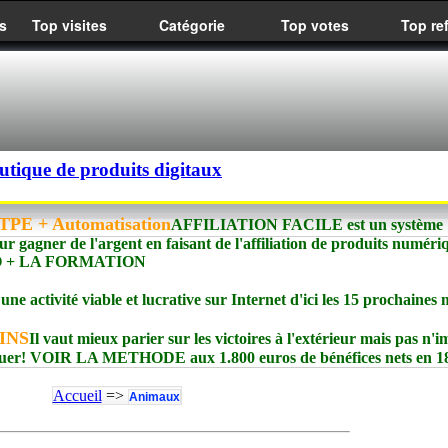
s
Top visites
Catégorie
Top votes
Top re
utique de produits digitaux
PE + Automatisation
AFFILIATION FACILE est un système
ur gagner de l'argent en faisant de l'affiliation de produits numéri
meIO + LA FORMATION
e activité viable et lucrative sur Internet d'ici les 15 prochaines 
INS
Il vaut mieux parier sur les victoires à l'extérieur mais pas n'
 jouer! VOIR LA METHODE aux 1.800 euros de bénéfices nets en 18
Accueil
=>
Animaux