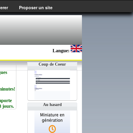
ferer
Proposer un site
Langue:
Coup de Coeur
ques
minutes!
importe
Au hasard
 jours.