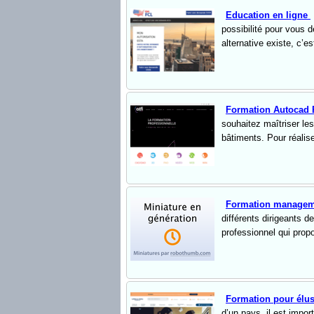
Education en ligne
possibilité pour vous d
alternative existe, c’
Formation Autocad 
souhaitez maîtriser les
bâtiments. Pour réalis
Formation managem
différents dirigeants d
professionnel qui propo
Formation pour élus
d’un pays, il est impo