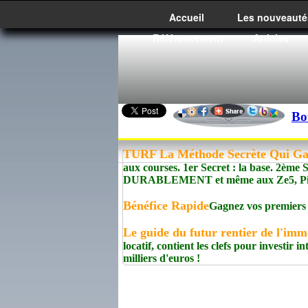
Accueil
Les nouveauté
Référencement
Articles
Bo
TURF La Méthode Secrète Qui G
aux courses. 1er Secret : la base. 2èm
DURABLEMENT et même aux Ze5, Pick5
Bénéfice Rapide
Gagnez vos premiers 
Le guide du futur rentier de l'imm
locatif, contient les clefs pour investir
milliers d'euros !