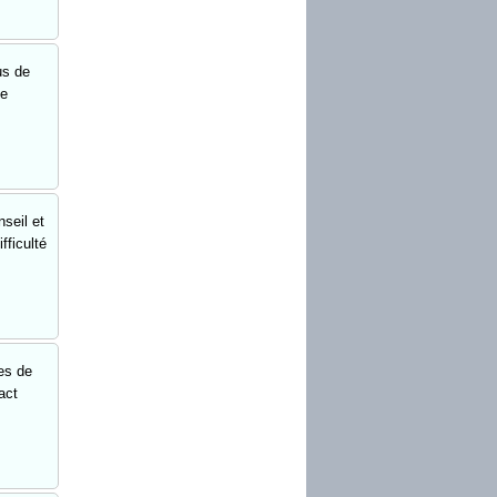
us de
se
eil et
fficulté
es de
act