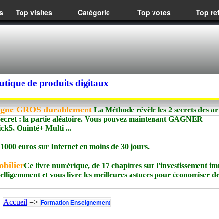
s
Top visites
Catégorie
Top votes
Top re
utique de produits digitaux
agne GROS durablement
La Méthode révèle les 2 secrets des ar
e Secret : la partie aléatoire. Vous pouvez maintenant GAGNER
, Quinté+ Multi ...
1000 euros sur Internet en moins de 30 jours.
obilier
Ce livre numérique, de 17 chapitres sur l'investissement im
 intelligemment et vous livre les meilleures astuces pour économiser d
Accueil
=>
Formation Enseignement