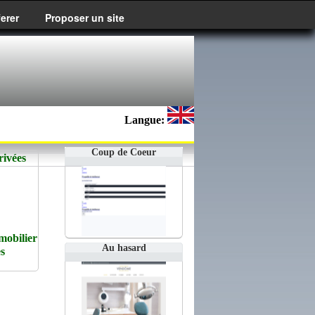
ferer
Proposer un site
Langue:
Coup de Coeur
rivées
mobilier
Au hasard
es