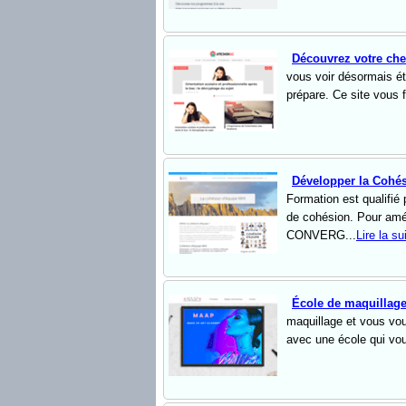
Découvrez votre ch
vous voir désormais ét
prépare. Ce site vous f
Développer la Cohési
Formation est qualifié
de cohésion. Pour amél
CONVERG...
Lire la su
École de maquillage
maquillage et vous voul
avec une école qui vous