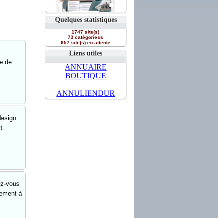
Quelques statistiques
1747 site(s)
73 catégoriess
657 site(s) en attente
Liens utiles
le de
ANNUAIRE
BOUTIQUE
ANNULIENDUR
design
t
ez-vous
cement à