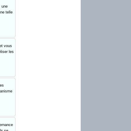
s une
ne telle
et vous
liser les
des
rganisme
vernance
ls se