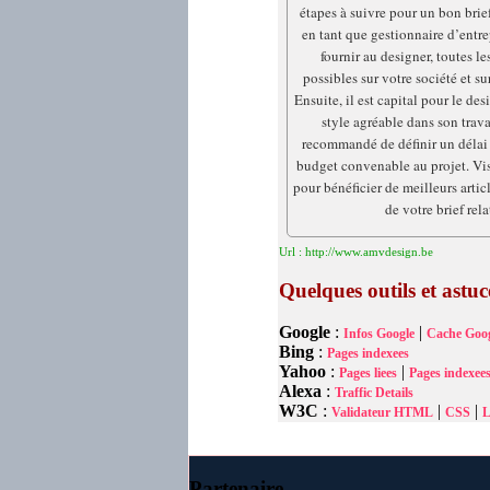
étapes à suivre pour un bon brief
en tant que gestionnaire d’entr
fournir au designer, toutes le
possibles sur votre société et su
Ensuite, il est capital pour le de
style agréable dans son travai
recommandé de définir un délai 
budget convenable au projet. Vis
pour bénéficier de meilleurs articl
de votre brief relat
Url : http://www.amvdesign.be
Quelques outils et astu
Google
:
|
Infos Google
Cache Goog
Bing
:
Pages indexees
Yahoo
:
|
Pages liees
Pages indexee
Alexa
:
Traffic Details
W3C
:
|
|
Validateur HTML
CSS
L
Partenaire