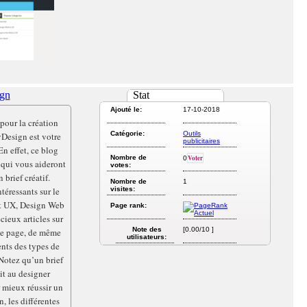
ign
Stat
Ajouté le:
17-10-2018
pour la création
Catégorie:
Outils
vDesign est votre
publicitaires
En effet, ce blog
Nombre de
Voter
0
s qui vous aideront
votes:
 brief créatif.
Nombre de
1
téressants sur le
visites:
et UX, Design Web
Page rank:
cieux articles sur
Note des
[0.00/10 ]
ne page, de même
utilisateurs:
nts des types de
 Notez qu’un brief
it au designer
 mieux réussir un
 les différentes