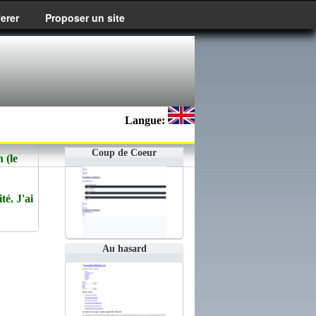
ferer
Proposer un site
Langue:
Coup de Coeur
 (le
té. J'ai
Au hasard