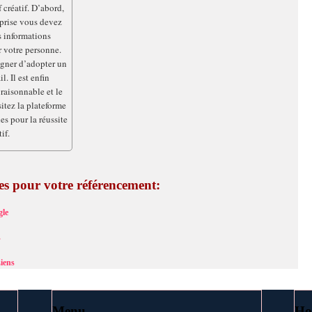
 créatif. D’abord,
eprise vous devez
s informations
r votre personne.
signer d’adopter un
l. Il est enfin
raisonnable et le
itez la plateforme
es pour la réussite
if.
ces pour votre référencement:
le
s
iens
Menu
Ho