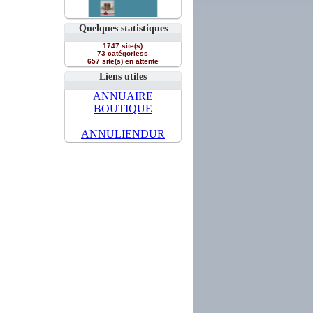
Quelques statistiques
1747 site(s)
73 catégoriess
657 site(s) en attente
Liens utiles
ANNUAIRE
BOUTIQUE
ANNULIENDUR