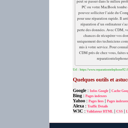
peut se passer dans le milieu prof
PC ou votre MacBook tombe 
pouvez solliciter l’aide du Com
pour une réparation rapide. Il ar
réparation d’un ordinateur s’
perte des données. Avec CDM, v
chances de récupérer vos do
uniquement des techniciens comp
mis à votre service. Pour connaî
CDM près de chez vous, faites un
reparationtelephone9
Url : https://www.reparationtelephone92.f
Quelques outils et astu
Google
:
|
Infos Google
Cache Goog
Bing
:
Pages indexees
Yahoo
:
|
Pages liees
Pages indexee
Alexa
:
Traffic Details
W3C
:
|
|
Validateur HTML
CSS
L