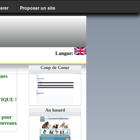
ferer
Proposer un site
Langue:
Coup de Coeur
ques
IQUE !
Au hasard
r pour
Nouveaux