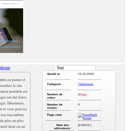
éphone
Stat
Ajouté le:
15-10-2020
ombe en panne et
Catégorie:
Téléphonie
nsultez le site
ateur portable est
Nombre de
Voter
0
qui ont été faites
votes:
ogie. Désormais,
Nombre de
0
ut et vous pouvez
visites:
vous encombrer.
Page rank:
de plus en plus
Note des
[0.00/10 ]
 outil dont on ne
utilisateurs: