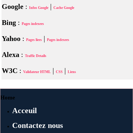
Google
:
|
Infos Google
Cache Google
Bing
:
Pages indexees
Yahoo
:
|
Pages liees
Pages indexees
Alexa
:
Traffic Details
W3C
:
|
|
Validateur HTML
CSS
Liens
Home
Acceuil
Contactez nous