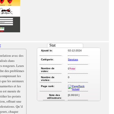
r
Stat
Ajouté le:
02-12-2024
relation avec des
Catégorie:
Services
alisés dans
es rongeurs. Leurs
Nombre de
Voter
0
udre des problèmes
votes:
, comprenant les
Nombre de
0
nsi que les animaux
visites:
marmottes et les
Page rank:
on est menée de
Note des
[0.00/10 ]
fier les points
utilisateurs:
tion, offrant une
nfestations. Qu’il
ngeurs, chaque