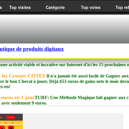
s
Top visites
Catégorie
Top votes
Top re
utique de produits digitaux
e activité viable et lucrative sur Internet d'ici les 15 prochaines 
r les Grosses COTES
Il n'a jamais été aussi facile de Gagner aux
uver le bon Cheval à jouer. Déjà 653 euros de gains nets le mois dern
z-en!
 euros en 1 jour
TURF: Une Méthode Magique fait gagner aux c
t avec seulement 9 euros.