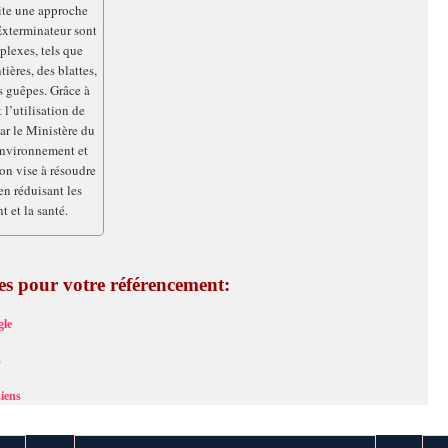
site une approche
Exterminateur sont
plexes, tels que
ières, des blattes,
s guêpes. Grâce à
 l’utilisation de
ar le Ministère du
nvironnement et
on vise à résoudre
en réduisant les
 et la santé.
ces pour votre référencement:
le
s
iens