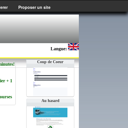
ferer
Proposer un site
Langue:
Coup de Coeur
minutes!
ier + 1
ourses
Au hasard