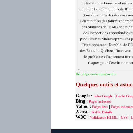
infestation est unique et néces
adaptée. Les techniciens de Biz 
formés pour traiter des cas com
l’élimination des fourmis charpent
des punaises de lit ou encore de
des inspections approfondies et
produits sécuritaires approuvés p
Développement Durable, de l’E
des Parcs du Québec, l’interventi
le problème efficacement tout 
risques pour l’environnement
Url : https://exterminateur.biz
Quelques outils et astu
Google
:
|
Infos Google
Cache Goog
Bing
:
Pages indexees
Yahoo
:
|
Pages liees
Pages indexee
Alexa
:
Traffic Details
W3C
:
|
|
Validateur HTML
CSS
L