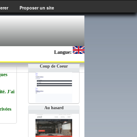
ferer
Proposer un site
Langue:
Coup de Coeur
ques
té. J'ai
Au hasard
rivées