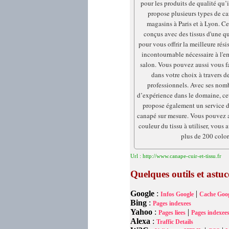
pour les produits de qualité qu’i
propose plusieurs types de ca
magasins à Paris et à Lyon. Ce
conçus avec des tissus d'une qu
pour vous offrir la meilleure rési
incontournable nécessaire à l'e
salon. Vous pouvez aussi vous 
dans votre choix à travers d
professionnels. Avec ses nom
d’expérience dans le domaine, cet
propose également un service 
canapé sur mesure. Vous pouvez a
couleur du tissu à utiliser, vous 
plus de 200 color
Url : http://www.canape-cuir-et-tissu.fr
Quelques outils et astu
Google
:
|
Infos Google
Cache Goog
Bing
:
Pages indexees
Yahoo
:
|
Pages liees
Pages indexee
Alexa
:
Traffic Details