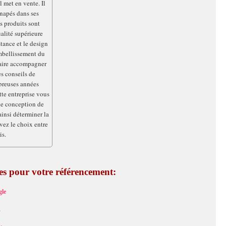
l met en vente. Il
napés dans ses
s produits sont
alité supérieure
stance et le design
mbellissement du
faire accompagner
es conseils de
breuses années
te entreprise vous
de conception de
insi déterminer la
avez le choix entre
is.
ces pour votre référencement:
le
s