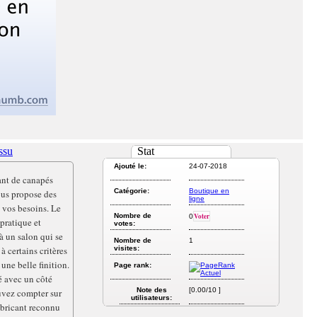
issu
Stat
Ajouté le:
24-07-2018
ant de canapés
Catégorie:
Boutique en
vous propose des
ligne
à vos besoins. Le
Nombre de
Voter
0
pratique et
votes:
à un salon qui se
Nombre de
1
à certains critères
visites:
une belle finition.
Page rank:
é avec un côté
Note des
[0.00/10 ]
ouvez compter sur
utilisateurs:
abricant reconnu