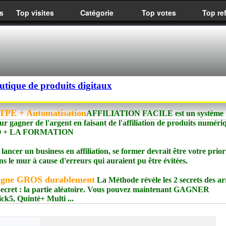
s
Top visites
Catégorie
Top votes
Top re
utique de produits digitaux
PE + Automatisation
AFFILIATION FACILE est un système
ur gagner de l'argent en faisant de l'affiliation de produits numéri
meIO + LA FORMATION
lancer un business en affiliation, se former devrait être votre priori
s le mur à cause d'erreurs qui auraient pu être évitées.
agne GROS durablement
La Méthode révèle les 2 secrets des ar
e Secret : la partie aléatoire. Vous pouvez maintenant GAGNER
, Quinté+ Multi ...