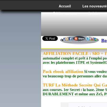
Accueil
Les nouveauté
Référencement
Articles
Bo
AFFILIATION FACILE : SIO + 1T
automatisé complet et prêt à l'emploi po
avec les plateformes 1TPE et Syste
Pack ebook affiliation
Si vous voulez 
vu beaucoup trop de personnes aller dan
TURF La Méthode Secrète Qui G
aux courses. 1er Secret : la base. 2èm
DURABLEMENT et même aux Ze5, Pick5