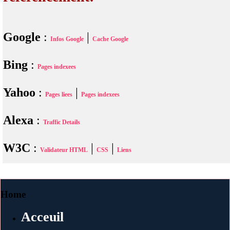
Google
:
|
Infos Google
Cache Google
Bing
:
Pages indexees
Yahoo
:
|
Pages liees
Pages indexees
Alexa
:
Traffic Details
W3C
:
|
|
Validateur HTML
CSS
Liens
Home
Acceuil